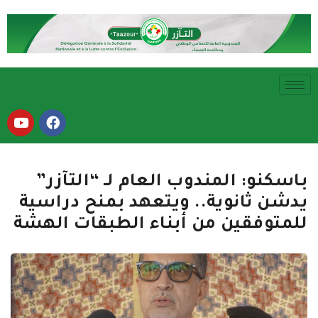
باسكنو: المندوب العام لـ “التآزر”
يدشن ثانوية.. ويتعهد بمنح دراسية
للمتوفقين من أبناء الطبقات الهشة