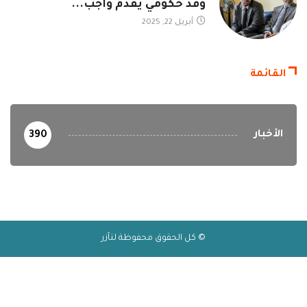
وفد حكومي يقدم واجب...
أبريل 22, 2025
القائمة
الأخبار
390
© كل الحقوق محفوظة لتآزر