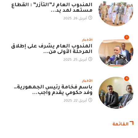
المندوب العام لـ”التآزر” : القطاع
مستعد لمد يد...
أبريل 26, 2025
3
الأخبار
المندوب العام يشرف على إطلاق
المرحلة الأولى من...
أبريل 25, 2025
4
الأخبار
باسم فخامة رئيس الجمهورية…
وفد حكومي يقدم واجب...
أبريل 22, 2025
القائمة