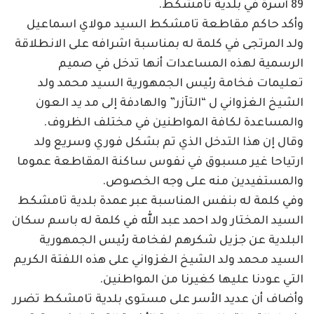
89 أسرة في بلدية تامشكط.
وأكد حاكم مقاطعة تامشكط السيد مولاي اسماعيل
ولد المرتجى في كلمة له بمناسبة اشرافه على الانطلاقة
الرسمية لهذه المساعدات أنها تدخل في صميم
تعليمات فخامة رئيس الجمهورية السيد محمد ولد
الشيخ الغزواني ل “التآزر” والهادفة إلى مد يد العون
والمساعدة لكافة المواطنين في مختلف الظروف.
وقال إن هذا التدخل الذي تم بشكل فوري وسريع ولد
ارتياحا غير مسبوق في نفوس ساكنة المقاطعة عموما
والمستفيدين منه على وجه الخصوص.
وفي كلمة له بنفس المناسبة عبر عمدة بلدية تامشكط
السيد المختار ولد احمد عبد الله في كلمة له باسم سكان
البلدية عن جزيل شكرهم لفخامة رئيس الجمهورية
السيد محمد ولد الشيخ الغزواني على هذه اللفتة الكريم
التي عودنا عليها كغيرنا من المواطنين.
وأضاف أن عديد الأسر على مستوى بلدية تامشكط تضرر