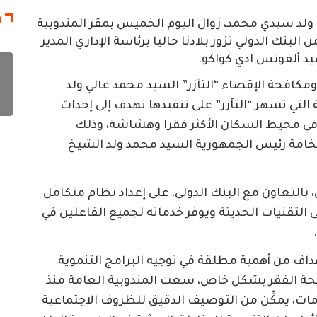
ا
ولد سيدي محمد، زوال اليوم الخميس بمقر المندوبية
نك الدولي تزور بلادنا حاليا برئاسة الإداري المدير
يد ألفونس ادي كواكو.
مكافحة الإقصاء “التآزر” السيد محمد عالي ولد
لتي تسهر “التآزر” على تنفيذها تهدف إلى إحداث
في محيط السكان الأكثر فقرا وهشاشة، وذلك
لفخامة رئيس الجمهورية السيد محمد ولد الشيخ
ل، بالتعاون مع البنك الدولي، على إعداد نظام متكامل
 التقنيات الحديثة ويوفر خدماته لجميع الفاعلين في
هداف من أهمية مطلقة في توجيه البرامج التنموية
افحة الفقر بشكل خاص، سعت المندوبية العامة منذ
لومات، يمكِّن من التوصيف الدقيق للظروف الاجتماعية