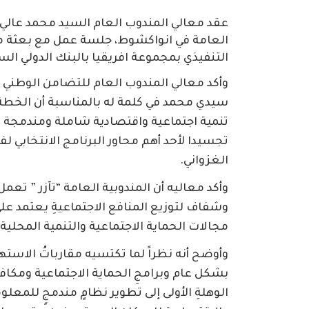
عقد معالي المندوب العام السيد محمد عالي 
العامة في انواكشوط، جلسة عمل مع بعثة من الب
التنفيذي بمجموعة افريقيا بالبنك الدولي الس
وأكد معالي المندوب العام للتضامن الوطني و
سيدي محمد في كلمة له بالمناسبة أن الخطة ا
تنمية اجتماعية واقتصادية شاملة ومندمجة 
تجسيدا لأحد أهم محاور البرنامج الانتخابي 
الغزواني.
وأكد معاليه أن المندوبية العامة “تآزر ” تعم
وشفاف لتوزيع المنافع الاجتماعيةِ يعتمد على
مجالات الحماية الاجتماعية والتنمية المحلية.
وأوضح أنه نظراً لما تكتسيه مقارباتُ الاست
بشكل عام وبرامجِ الحماية الاجتماعية ومك
الوهلةِ الأولى إلى تطوير نظامٍ مندمجٍ للمع