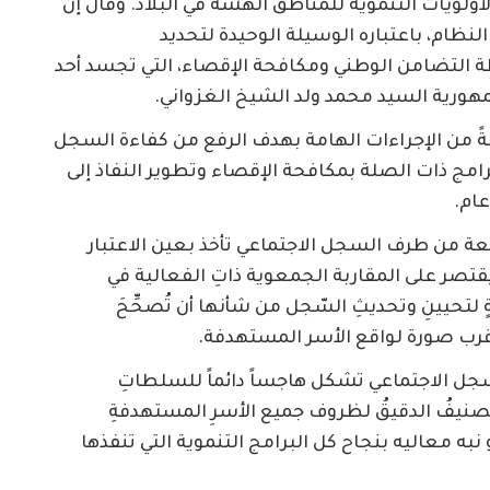
ولويات التنموية للمناطق الهشة في البلاد. وقال إن
النظام، باعتباره الوسيلة الوحيدة لتحديد
ة التضامن الوطني ومكافحة الإقصاء، التي تجسد أحد
مهورية السيد محمد ولد الشيخ الغزواني.
لةً من الإجراءات الهامة بهدف الرفع من كفاءة السجل
رامج ذات الصلة بمكافحة الإقصاء وتطوير النفاذ إلى
ام.
ّبعة من طرف السجل الاجتماعي تأخذ بعين الاعتبار
تصر على المقاربة الجمعوية ذاتِ الفعالية في
لتحيينِ وتحديثِ السّجل من شأنها أن تُصحِّحَ
أقرب صورة لواقع الأسر المستهدفة.
سجل الاجتماعي تشكل هاجساً دائماً للسلطاتِ
صنيفُ الدقيقُ لظروف جميع الأسرِ المستهدفةِ
 نبه معاليه بنجاح كل البرامج التنموية التي تنفذها