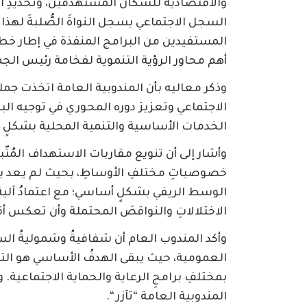
والاقتصادية للسكان المستهدفين، وتحديدِ الأ
السجل الاجتماعي يسجل النواةَ الصُّلبةَ لهذا 
المستفيدين من البرامج المنفذة في إطار خط
أهم محاور الرؤية التنموية لفخامة رئيس الج
وذكر معاليه بأن المندوبية العامة اتخذت جم
الاجتماعي وتعزيز دوره المحوري في توجيه الب
الخدمات الأساسية والتنمية المحلية بشكلٍ ع
‌وأشار إلى أن تنويع مقاربات الاستهداف المُت
خصوصياتِ مختلفِ الأوساطِ، بحيث لم يعد يق
الوسط الريفي بشكلٍ أساسي؛ مع اعتمادُ آليةٍ 
الاختلالاتِ والنواقصَ المحتملة وأن تعكس 
وأكد المندوب العام أن شفافيةُ وشموليةُ ال
العمومية، حيث يبقى الهدفُ الأساسي هو الت
بمختلفِ برامجِ الرعاية والحماية الاجتماعية. و
المندوبية العامة “تآزر “.