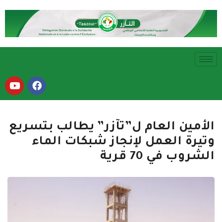
الأمين العام ل”تآزر” يطالب بتسريع
وتيرة العمل لإنجاز شبكات الماء
الشروب في 70 قرية