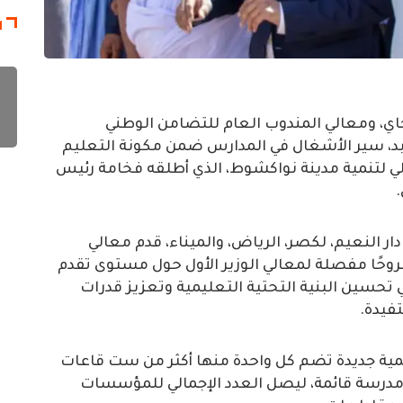
ا
 اجاي، ومعالي المندوب العام للتضامن الوطني
 بد، سير الأشغال في المدارس ضمن مكونة التعليم
جالي لتنمية مدينة نواكشوط، الذي أطلقه فخامة رئيس
ر النعيم، لكصر، الرياض، والميناء، قدم معالي
شروحًا مفصلة لمعالي الوزير الأول حول مستوى تقدم
في تحسين البنية التحتية التعليمية وتعزيز قدرات
فيدة.
ييد 30 مؤسسة تعليمية جديدة تضم كل واحدة منها أكثر من ست قاعات
اسية، إضافة إلى توسعة وإعادة تأهيل 147 مدرسة قائمة، ليصل العدد الإجمالي للمؤسسات